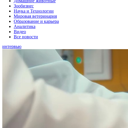
Домашние животные
Зообизнес
Наука и Технологии
Мировая ветеринария
Образование и карьера
Аналитика
Видео
Все новости
интервью