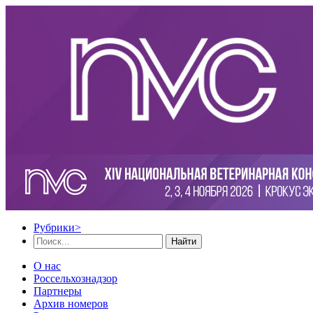
Рубрики
>
Найти
О нас
Россельхознадзор
Партнеры
Архив номеров