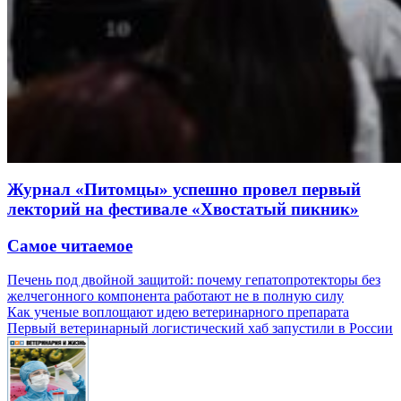
Журнал «Питомцы» успешно провел первый
лекторий на фестивале «Хвостатый пикник»
Самое читаемое
Печень под двойной защитой: почему гепатопротекторы без
желчегонного компонента работают не в полную силу
Как ученые воплощают идею ветеринарного препарата
Первый ветеринарный логистический хаб запустили в России