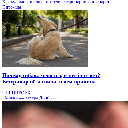
Как ученые воплощают идею ветеринарного препарата
Питомцы
Почему собака чешется, если блох нет?
Ветеринар объяснила, в чем причина
СПЕЦПРОЕКТ
«Кошки — звезды Донбасса»