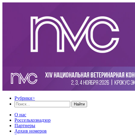
Рубрики
>
Найти
О нас
Россельхознадзор
Партнеры
Архив номеров