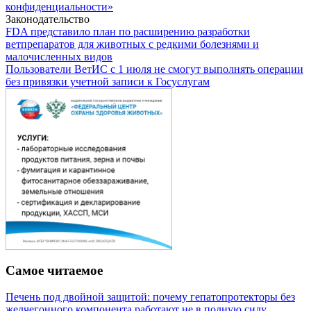
конфиденциальности»
Законодательство
FDA представило план по расширению разработки
ветпрепаратов для животных с редкими болезнями и
малочисленных видов
Пользователи ВетИС с 1 июля не смогут выполнять операции
без привязки учетной записи к Госуслугам
Самое читаемое
Печень под двойной защитой: почему гепатопротекторы без
желчегонного компонента работают не в полную силу