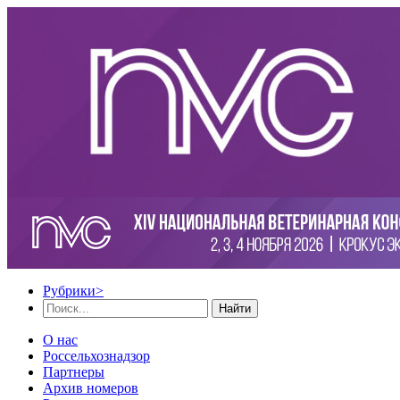
Рубрики
>
Найти
О нас
Россельхознадзор
Партнеры
Архив номеров