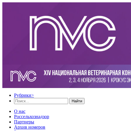
Рубрики
>
Найти
О нас
Россельхознадзор
Партнеры
Архив номеров