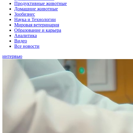
Продуктивные животные
Домашние животные
Зообизнес
Наука и Технологии
Мировая ветеринария
Образование и карьера
Аналитика
Видео
Все новости
интервью