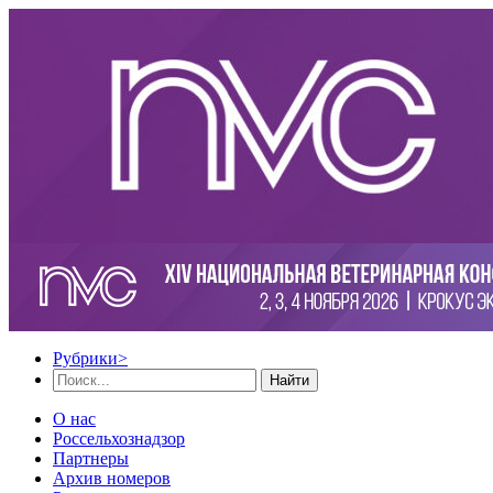
Рубрики
>
Найти
О нас
Россельхознадзор
Партнеры
Архив номеров