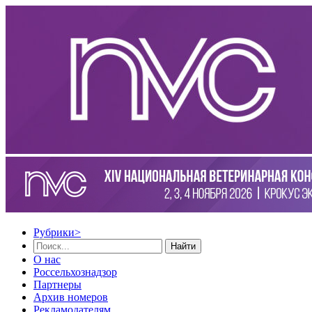
Рубрики
>
Найти
О нас
Россельхознадзор
Партнеры
Архив номеров
Рекламодателям