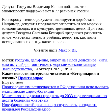
Депутат Госдумы Владимир Кашин добавил, что
законопроект поддерживают в 77 регионах России.
Ко второму чтению документ планируется доработать.
Например, депутаты предлагают запретить отлов морских
млекопитающих и в культурно-зрелищных целях. При этом
депутат Госдумы Светлана Бессараб предлагает разрешить
отлов животных только в учебных целях, так как после
исследования их выпускают на волю.
Читайте нас в
Макс
и
ВК
Метки:
госдума
,
дельфины
,
запрет на вылов дельфинов
,
киты
,
максим увайдов
,
минсельхоз
,
морские млекопитающие
Законодательство
,
14 октября 2021, 18:14
Какие новости интересны читателям «Ветеринарии и
жизни»?
Пройти опрос
Еще по теме
Производителям ветпрепаратов в РФ разрешили использовать
медицинские фармсубстанции
Минсельхоз предложил продлить до 2033 года ветправила по
десяти болезням животных
Инкубационное яйцо и экспорт спустя четыре года: что
предвидел Россельхознадзор