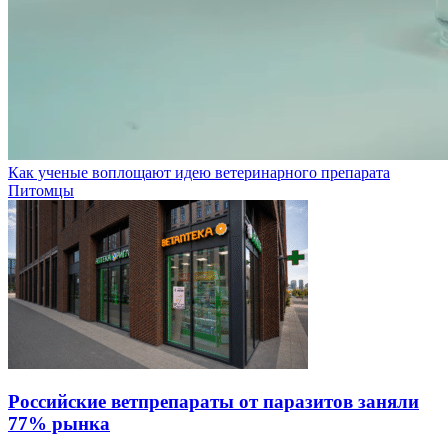
Как ученые воплощают идею ветеринарного препарата
Питомцы
Российские ветпрепараты от паразитов заняли
77% рынка