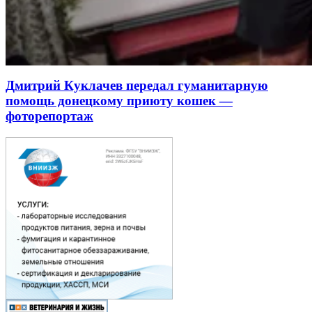
Дмитрий Куклачев передал гуманитарную
помощь донецкому приюту кошек —
фоторепортаж