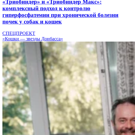
«Триобиндер» и «Триобиндер Макс»:
комплексный подход к контролю
гиперфосфатемии при хронической болезни
почек у собак и кошек
СПЕЦПРОЕКТ
«Кошки — звезды Донбасса»