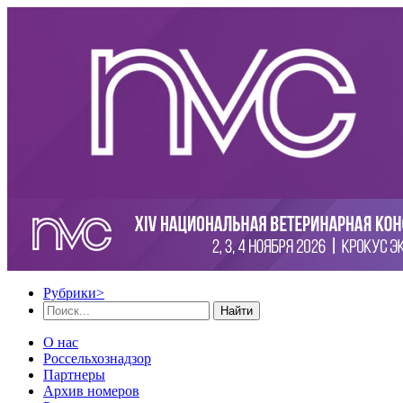
Рубрики
>
Найти
О нас
Россельхознадзор
Партнеры
Архив номеров