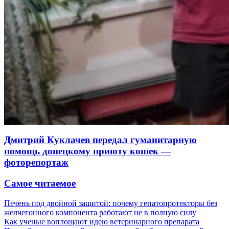
Дмитрий Куклачев передал гуманитарную
помощь донецкому приюту кошек —
фоторепортаж
Самое читаемое
Печень под двойной защитой: почему гепатопротекторы без
желчегонного компонента работают не в полную силу
Как ученые воплощают идею ветеринарного препарата