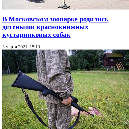
В Московском зоопарке родились
детеныши краснокнижных
кустарниковых собак
3 марта 2021, 15:13