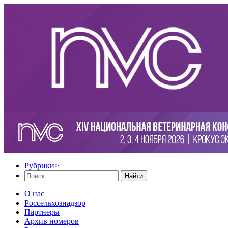
Рубрики
>
Найти
О нас
Россельхознадзор
Партнеры
Архив номеров