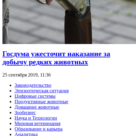
Госдума ужесточит наказание за
добычу редких животных
25 сентября 2019, 11:36
Законодательство
Эпизоотическая ситуация
Цифровые системы
Продуктивные животные
Домашние животные
Зообизнес
Наука и Технологии
Мировая ветеринария
Образование и карьера
Аналитика