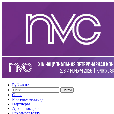
Рубрики
>
Найти
О нас
Россельхознадзор
Партнеры
Архив номеров
Рекламодателям