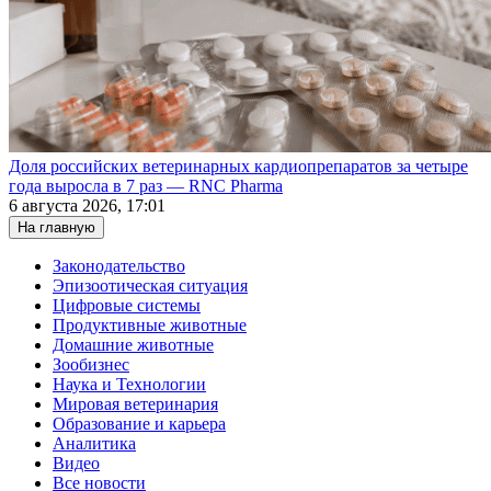
Доля российских ветеринарных кардиопрепаратов за четыре
года выросла в 7 раз — RNC Pharma
6 августа 2026, 17:01
На главную
Законодательство
Эпизоотическая ситуация
Цифровые системы
Продуктивные животные
Домашние животные
Зообизнес
Наука и Технологии
Мировая ветеринария
Образование и карьера
Аналитика
Видео
Все новости