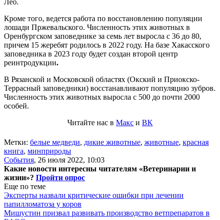
Лео.
Кроме того, ведется работа по восстановлению популяции
лошади Пржевальского. Численность этих животных в
Оренбургском заповеднике за семь лет выросла с 36 до 80,
причем 15 жеребят родилось в 2022 году. На базе Хакасского
заповедника в 2023 году будет создан второй центр
реинтродукции
.
В Рязанской и Московской областях (Окский и Приокско-
Террасный заповедники) восстанавливают популяцию зубров.
Численность этих животных выросла с 500 до почти 2000
особей.
Читайте нас в
Макс
и
ВК
Метки:
белые медведи
,
дикие животные
,
животные
,
красная
книга
,
минприроды
События
,
26 июля 2022, 10:03
Какие новости интересны читателям «Ветеринарии и
жизни»?
Пройти опрос
Еще по теме
Эксперты назвали критические ошибки при лечении
папилломатоза у коров
Мишустин призвал развивать производство ветпрепаратов в