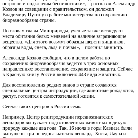
островов и подключим беспилотники», – рассказал Александр
Козлов на совещании с правительством, он доложил
Владимиру Путину о работе министерства по сохранению
биоразнообразия страны.
По словам главы Минприроды, ученые также исследуют
места обитания белых медведей на наличие загрязняющие
вещества. «Для этого возьмут образцы шерсти хищников,
образцы воды, снега, льда и почвы», – пояснил министр.
Александр Козлов сообщил, что в целом работа по
сохранению биоразнообразия ведется в трех основных
направлениях: восстановление, сохранение и защита. Сейчас
в Красную книгу России включено 443 вида животных.
Для восстановления редких видов в стране создаются
специальные центры интродукции, где животные рождаются,
растут, готовятся к самостоятельной жизни.
Сейчас таких центров в России семь.
Например, Центр реинтродукции переднеазиатских
леопардов выпускает подготовленных животных в дикую
природу каждые два года. Так, 16 июля в горы Кавказа были
выпущены три переднеазиатских леопарда Хоста, Лаура и