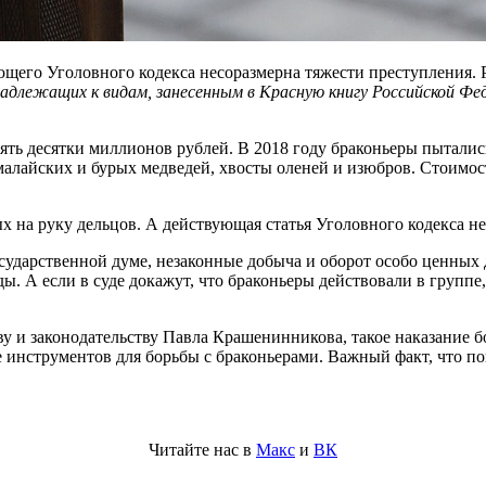
щего Уголовного кодекса несоразмерна тяжести преступления. Р
надлежащих к видам, занесенным в Красную книгу Российской Фе
ять десятки миллионов рублей. В 2018 году браконьеры пытали
малайских и бурых медведей, хвосты оленей и изюбров. Стоимос
ых на руку дельцов. А действующая статья Уголовного кодекса н
осударственной думе, незаконные добыча и оборот особо ценных
ы. А если в суде докажут, что браконьеры действовали в группе,
у и законодательству Павла Крашенинникова, такое наказание б
 инструментов для борьбы с браконьерами. Важный факт, что п
Читайте нас в
Макс
и
ВК