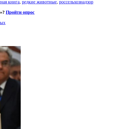
сная книга
,
редкие животные
,
россельхознадзор
и»?
Пройти опрос
ных