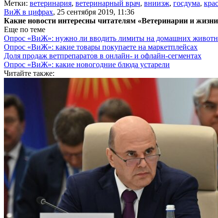
Метки:
ветеринария
,
ветеринарный врач
,
вниизж
,
госдума
,
кра
ВиЖ в цифрах
,
25 сентября 2019, 11:36
Какие новости интересны читателям «Ветеринарии и жизн
Еще по теме
Опрос «ВиЖ»: нужно ли вводить лимиты на домашних живот
Опрос «ВиЖ»: какие товары покупаете на маркетплейсах
Доля продаж ветпрепаратов в онлайн- и офлайн-сегментах
Опрос «ВиЖ»: какие новогодние блюда устарели
Читайте также: