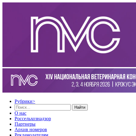
Рубрики
>
Найти
О нас
Россельхознадзор
Партнеры
Архив номеров
Рекламодателям