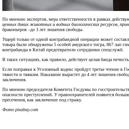
По мнению экспертов, мера ответственности в рамках действую
ценных диких животных и водных биологических ресурсов, при
браконьеров –до 3 лет лишения свободы.
Ущерб только от одной контрабандной операции может составл
товара были обнаружены 5 особей амурского тигра, 867 лап ги
контрабанды в Китай предотвратили сотрудники спецслужб.
В таких ситуациях, как правило, действует целая банда нечист
Если поправки в Уголовный кодекс пройдут третье чтение в Г
тяжести и тяжким. Наказание вырастет до 4 лет лишения свобод
заключения.
По мнению председателя Комитета Госдумы по госстроительств
опасности преступлений. У правоохранителей появится больше
пресечения, как заключение под стражу.
Фото pixabay.com