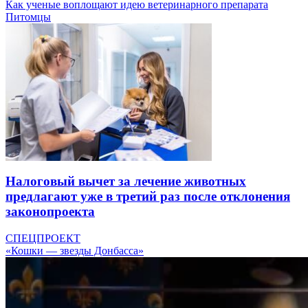
Как ученые воплощают идею ветеринарного препарата
Питомцы
Налоговый вычет за лечение животных
предлагают уже в третий раз после отклонения
законопроекта
СПЕЦПРОЕКТ
«Кошки — звезды Донбасса»