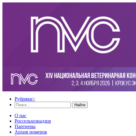
Рубрики
>
Найти
О нас
Россельхознадзор
Партнеры
Архив номеров