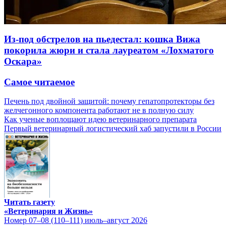
Из-под обстрелов на пьедестал: кошка Вижа
покорила жюри и стала лауреатом «Лохматого
Оскара»
Самое читаемое
Печень под двойной защитой: почему гепатопротекторы без
желчегонного компонента работают не в полную силу
Как ученые воплощают идею ветеринарного препарата
Первый ветеринарный логистический хаб запустили в России
Читать газету
«Ветеринария и Жизнь»
Номер 07–08 (110–111) июль–август 2026