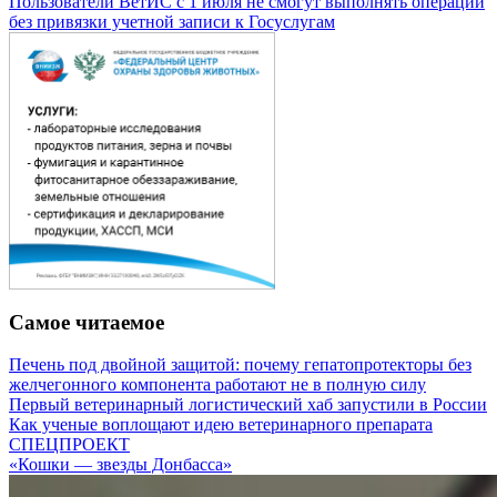
Пользователи ВетИС с 1 июля не смогут выполнять операции
без привязки учетной записи к Госуслугам
Самое читаемое
Печень под двойной защитой: почему гепатопротекторы без
желчегонного компонента работают не в полную силу
Первый ветеринарный логистический хаб запустили в России
Как ученые воплощают идею ветеринарного препарата
СПЕЦПРОЕКТ
«Кошки — звезды Донбасса»