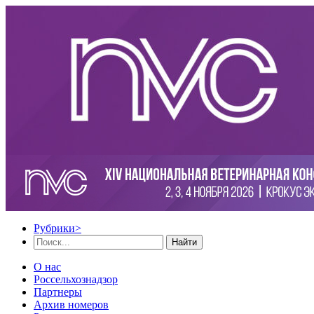
Рубрики
>
Найти
О нас
Россельхознадзор
Партнеры
Архив номеров