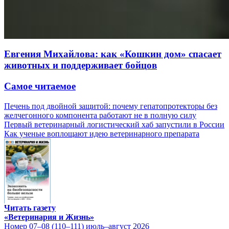
Евгения Михайлова: как «Кошкин дом» спасает
животных и поддерживает бойцов
Самое читаемое
Печень под двойной защитой: почему гепатопротекторы без
желчегонного компонента работают не в полную силу
Первый ветеринарный логистический хаб запустили в России
Как ученые воплощают идею ветеринарного препарата
Читать газету
«Ветеринария и Жизнь»
Номер 07–08 (110–111) июль–август 2026