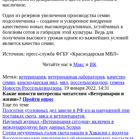
масличное.
Один из резервов увеличения производства семян
подсолнечника – создание и ускоренное внедрение
качественно новых высокопродуктивных, устойчивых к
болезням сотов и гибридов этой культуры. Ведь для
получения высокого урожая одним из важнейших условий
является качество семян.
Источник: пресс-служба ФГБУ «Краснодарская МВЛ»
Читайте нас в
Макс
и
ВК
Метки:
ветеринария
,
ветеринарная лаборатория
,
качество
семян
,
краснодарская мвл
,
мвл
,
россельхознадзор
,
семена
Новости Россельхознадзора
,
19 января 2022, 14:31
Какие новости интересны читателям «Ветеринарии и
жизни»?
Пройти опрос
Еще по теме
Полсотни уголовных дел завели в РФ из-за нарушений при
поставках скота, мяса и ветпрепаратов
Научный журнал «Ветеринария сегодня» включен в
международную базу данных Scopus
Сотни неучтенных голов скота нашли в Хакасии с воздуха
Россельхознадзор предупредил об мошеннических рассылках