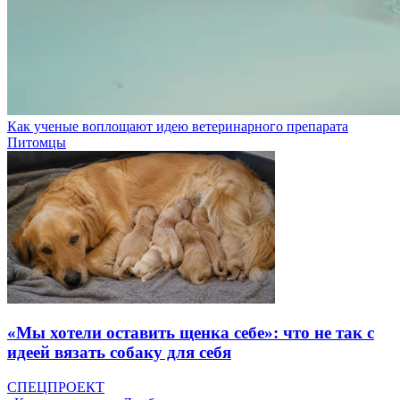
Как ученые воплощают идею ветеринарного препарата
Питомцы
«Мы хотели оставить щенка себе»: что не так с
идеей вязать собаку для себя
СПЕЦПРОЕКТ