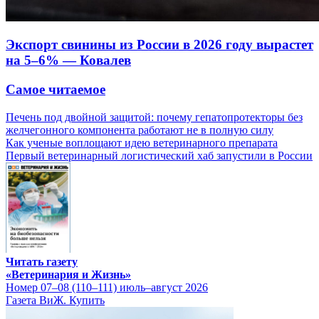
Экспорт свинины из России в 2026 году вырастет
на 5–6% — Ковалев
Самое читаемое
Печень под двойной защитой: почему гепатопротекторы без
желчегонного компонента работают не в полную силу
Как ученые воплощают идею ветеринарного препарата
Первый ветеринарный логистический хаб запустили в России
Читать газету
«Ветеринария и Жизнь»
Номер 07–08 (110–111) июль–август 2026
Газета ВиЖ. Купить