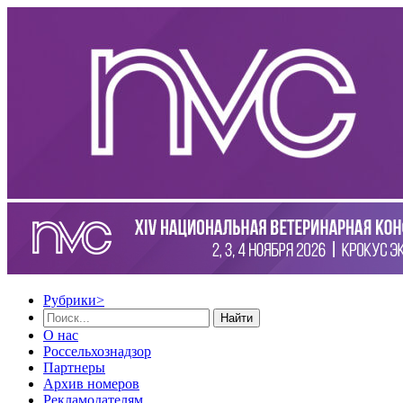
Рубрики
>
Найти
О нас
Россельхознадзор
Партнеры
Архив номеров
Рекламодателям