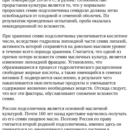
прорастания культуры является то, что у нормально
проросших семян подсолнечника семядоли должны легко
освобождаться от плодовой и семенной оболочек. По
результатам проведенных испытаний, проба оказалась
некондиционной по всхожести.
При хранении семян подсолнечника увеличивается кислотное
число, вследствие гидролиза липоидной части семян липазой,
активность которой сохраняется на довольно высоком уровне
в течение всего периода хранения. Считается, что одной из
причин потери всхожести семян масличных культур, является
изменение липоидной фракции. Установлено, что
образовавшиеся в процессе гидролитического расщепления
свободные жирные кислоты, а также имеющийся в семенах
витамин Е подвергаются окислению, в результате чего
накапливаются окислительные продукты и уменьшается
содержание жизненно необходимых веществ. Отсюда следует,
что все эти факторы, обуславливают снижение всхожести
семян.
России подсолнечник является основной масличной
культурой. Почти 160 лет назад крестьяне научились получать
из его семян пищевое масло. Поэтому Россия по праву
считается второй родиной подсолнечника, именно здесь он
превратился из декоративного цветочного растения в