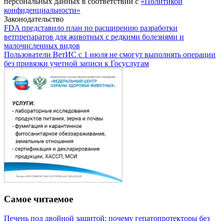
персональных данных в соответствии с
«Политикой
конфиденциальности»
Законодательство
FDA представило план по расширению разработки
ветпрепаратов для животных с редкими болезнями и
малочисленных видов
Пользователи ВетИС с 1 июля не смогут выполнять операции
без привязки учетной записи к Госуслугам
Самое читаемое
Печень под двойной защитой: почему гепатопротекторы без