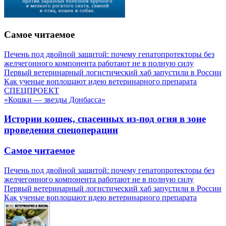
Самое читаемое
Печень под двойной защитой: почему гепатопротекторы без
желчегонного компонента работают не в полную силу
Первый ветеринарный логистический хаб запустили в России
Как ученые воплощают идею ветеринарного препарата
СПЕЦПРОЕКТ
«Кошки — звезды Донбасса»
Истории кошек, спасенных из-под огня в зоне
проведения спецоперации
Самое читаемое
Печень под двойной защитой: почему гепатопротекторы без
желчегонного компонента работают не в полную силу
Первый ветеринарный логистический хаб запустили в России
Как ученые воплощают идею ветеринарного препарата