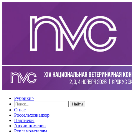
Рубрики
>
Найти
О нас
Россельхознадзор
Партнеры
Архив номеров
Рекламодателям