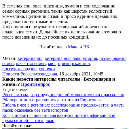
В семенах сои, овса, пшеницы, ячменя и сои содержание
семян сорных растений, таких как шерстяк волосистый,
коммелина, щетинник сизый и просо куриное превышало
предельно допустимые значения.
Информация о результатах исследований доведена до
владельцев семян. Дальнейшее их использование возможно
после доведения их до посевных кондиций.
Читайте нас в
Макс
и
ВК
Метки:
ветеринария
,
ветеринарная лаборатория
,
исследования
семян
,
качество семян
,
мвл
,
приморская мвл
,
россельхознадзор
,
сорняки
Новости Россельхознадзора
,
16 декабря 2021, 10:45
Какие новости интересны читателям «Ветеринарии и
жизни»?
Пройти опрос
Еще по теме
Россельхознадзор предупредил об мошеннических рассылках
РФ ограничила транзит мяса птицы из Евросоюза
Гибель пчел в регионах: расследование продолжается, а часть
пасек оказалась без ветпаспортов
Когда появится российская вакцина против африканской
чумы свиней — интервью
Читайте также: