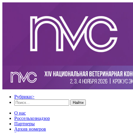
Рубрики
>
Найти
О нас
Россельхознадзор
Партнеры
Архив номеров