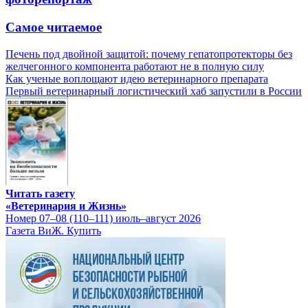
Самое читаемое
Печень под двойной защитой: почему гепатопротекторы без
желчегонного компонента работают не в полную силу
Как ученые воплощают идею ветеринарного препарата
Первый ветеринарный логистический хаб запустили в России
Читать газету
«Ветеринария и Жизнь»
Номер 07–08 (110–111) июль–август 2026
Газета ВиЖ. Купить