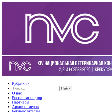
Рубрики
>
Найти
О нас
Россельхознадзор
Партнеры
Архив номеров
Рекламодателям