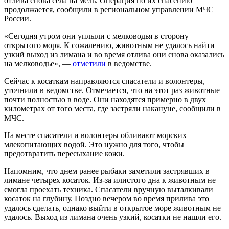
отлива снова села на мель. Операция по их спасению
продолжается, сообщили в региональном управлении МЧС
России.
«Сегодня утром они уплыли с мелководья в сторону
открытого моря. К сожалению, животным не удалось найти
узкий выход из лимана и во время отлива они снова оказались
на мелководье», —
отметили
в ведомстве.
Сейчас к косаткам направляются спасатели и волонтеры,
уточнили в ведомстве. Отмечается, что на этот раз животные
почти полностью в воде. Они находятся примерно в двух
километрах от того места, где застряли накануне, сообщили в
МЧС.
На месте спасатели и волонтеры обливают морских
млекопитающих водой. Это нужно для того, чтобы
предотвратить пересыхание кожи.
Напомним, что днем ранее рыбаки заметили застрявших в
лимане четырех косаток. Из-за илистого дна к животным не
смогла проехать техника. Спасатели вручную выталкивали
косаток на глубину. Поздно вечером во время прилива это
удалось сделать, однако выйти в открытое море животным не
удалось. Выход из лимана очень узкий, косатки не нашли его.