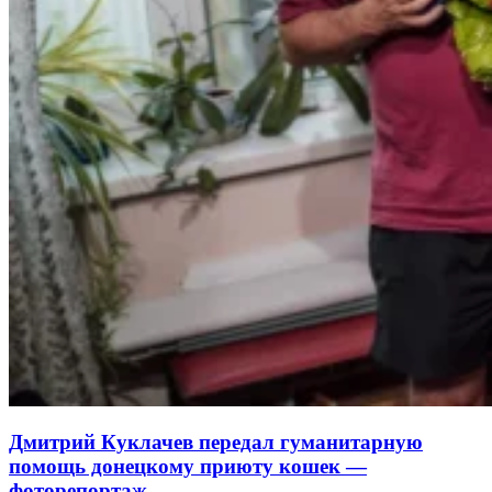
Дмитрий Куклачев передал гуманитарную
помощь донецкому приюту кошек —
фоторепортаж