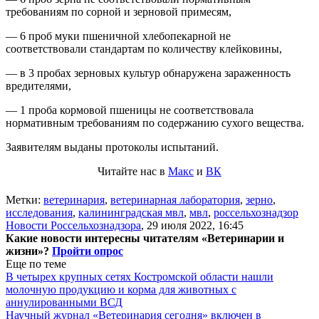
требованиям по сорной и зерновой примесям,
— 6 проб муки пшеничной хлебопекарной не
соответствовали стандартам по количеству клейковины,
— в 3 пробах зерновых культур обнаружена зараженность
вредителями,
— 1 проба кормовой пшеницы не соответствовала
нормативным требованиям по содержанию сухого вещества.
Заявителям выданы протоколы испытаний.
Читайте нас в
Макс
и
ВК
Метки:
ветеринария
,
ветеринарная лаборатория
,
зерно
,
исследования
,
калининградская мвл
,
мвл
,
россельхознадзор
Новости Россельхознадзора
,
29 июля 2022, 16:45
Какие новости интересны читателям «Ветеринарии и
жизни»?
Пройти опрос
Еще по теме
В четырех крупных сетях Костромской области нашли
молочную продукцию и корма для животных с
аннулированными ВСД
Научный журнал «Ветеринария сегодня» включен в