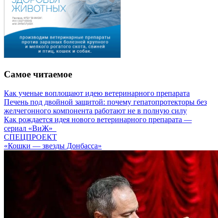
Самое читаемое
Как ученые воплощают идею ветеринарного препарата
Печень под двойной защитой: почему гепатопротекторы без
желчегонного компонента работают не в полную силу
Как рождается идея нового ветеринарного препарата —
сериал «ВиЖ»
СПЕЦПРОЕКТ
«Кошки — звезды Донбасса»