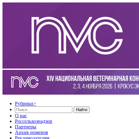
Рубрики
>
Найти
О нас
Россельхознадзор
Партнеры
Архив номеров
Рекламодателям