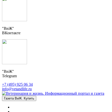
"ВиЖ"
ВКонтакте
"ВиЖ"
Telegram
+7 (495) 925 06 34
info@vetandlife.ru
Газета ВиЖ. Купить