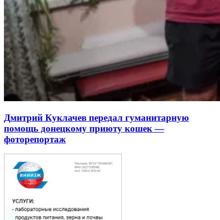
Дмитрий Куклачев передал гуманитарную
помощь донецкому приюту кошек —
фоторепортаж