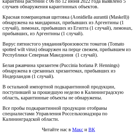
карантина растений с 06 по 12 июня 2022 года выявлено 5
случаев обнаружения карантинных объектов.
Красная померанцевая щитовка (Aonidiella aurantii (Maskell))
обнаружена на мандаринах, прибывших из Аргентины (1
случай), лимонах, прибывших из Египта (1 случай), лимонах,
прибывших, из Аргентины (1 случай).
Вирус пятнистого увядания/бронзовости томатов (Tomato
spotted wilt virus) обнаружен на перце свежем, прибывшем из
Республики Северная Македония (1 случай).
Белая ржавчина хризантем (Puccinia horiana P. Hennings)
обнаружена в срезанных хризантемах, прибывших из
Нидерландов (1 случай).
В остальной импортной подкарантинной продукции,
поступившей за прошедшую неделю в Калининградскую
область, карантинные объекты не обнаружены.
Все пробы подкарантинной продукции отобраны
специалистами Управления Россельхознадзора по
Калининградской области.
Читайте нас в
Макс
и
ВК