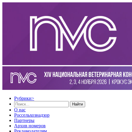
Рубрики
>
Найти
О нас
Россельхознадзор
Партнеры
Архив номеров
Рекламодателям