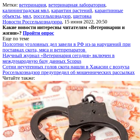
Метки:
ветеринария
,
ветеринарная лаборатория
,
калининградская мвл
,
карантин растений
,
карантинные
объекты
,
мвл
,
россельхознадзор
,
щитовка
Новости Россельхознадзора
,
15 июня 2022, 20:50
Какие новости интересны читателям «Ветеринарии и
жизни»?
Пройти опрос
Еще по теме
Полсотни уголовных дел завели в РФ из-за нарушений при
поставках скота, мяса и ветпрепаратов
Научный журнал «Ветеринария сегодня» включен в
международную базу данных Scopus
Сотни неучтенных голов скота нашли в Хакасии с воздуха
Россельхознадзор предупредил об мошеннических рассылках
Читайте также: