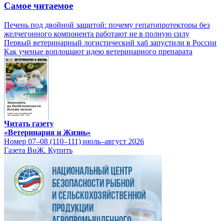
Самое читаемое
Печень под двойной защитой: почему гепатопротекторы без
желчегонного компонента работают не в полную силу
Первый ветеринарный логистический хаб запустили в России
Как ученые воплощают идею ветеринарного препарата
Читать газету
«Ветеринария и Жизнь»
Номер 07–08 (110–111) июль–август 2026
Газета ВиЖ. Купить