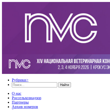
Рубрики
>
Найти
О нас
Россельхознадзор
Партнеры
Архив номеров