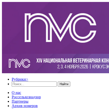
Рубрики
>
Найти
О нас
Россельхознадзор
Партнеры
Архив номеров