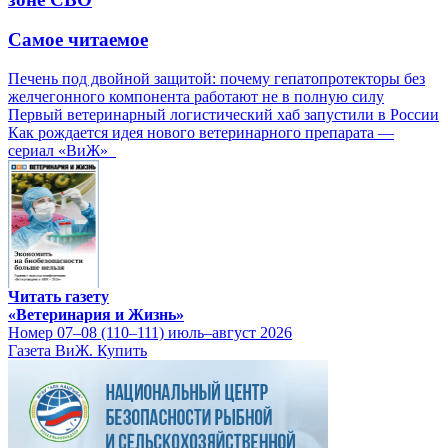
Самое читаемое
Печень под двойной защитой: почему гепатопротекторы без
желчегонного компонента работают не в полную силу
Первый ветеринарный логистический хаб запустили в России
Как рождается идея нового ветеринарного препарата —
сериал «ВиЖ»
Читать газету
«Ветеринария и Жизнь»
Номер 07–08 (110–111) июль–август 2026
Газета ВиЖ. Купить