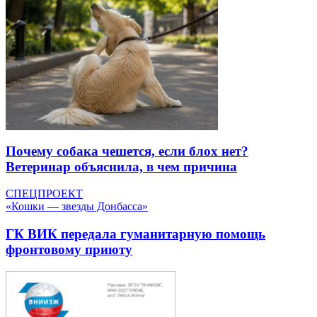
Почему собака чешется, если блох нет?
Ветеринар объяснила, в чем причина
СПЕЦПРОЕКТ
«Кошки — звезды Донбасса»
ГК ВИК передала гуманитарную помощь
фронтовому приюту