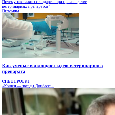
Почему так важны стандарты при производстве
ветеринарных препаратов?
Питомцы
Как ученые воплощают идею ветеринарного
препарата
СПЕЦПРОЕКТ
«Кошки — звезды Донбасса»