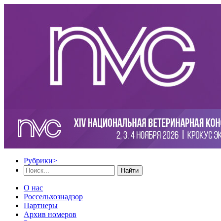
Рубрики
>
Найти
О нас
Россельхознадзор
Партнеры
Архив номеров