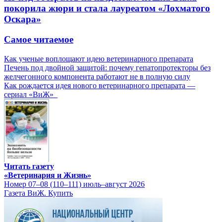
покорила жюри и стала лауреатом «Лохматого
Оскара»
Самое читаемое
Как ученые воплощают идею ветеринарного препарата
Печень под двойной защитой: почему гепатопротекторы без
желчегонного компонента работают не в полную силу
Как рождается идея нового ветеринарного препарата —
сериал «ВиЖ»
Читать газету
«Ветеринария и Жизнь»
Номер 07–08 (110–111) июль–август 2026
Газета ВиЖ. Купить