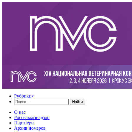
Рубрики
>
Найти
О нас
Россельхознадзор
Партнеры
Архив номеров