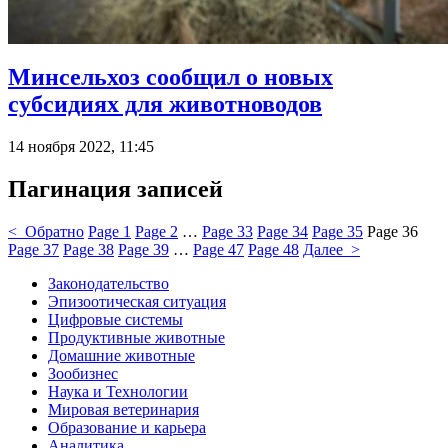
Минсельхоз сообщил о новых
субсидиях для животноводов
14 ноября 2022, 11:45
Пагинация записей
< Обратно
Page
1
Page
2
…
Page
33
Page
34
Page
35
Page
36
Page
37
Page
38
Page
39
…
Page
47
Page
48
Далее >
Законодательство
Эпизоотическая ситуация
Цифровые системы
Продуктивные животные
Домашние животные
Зообизнес
Наука и Технологии
Мировая ветеринария
Образование и карьера
Аналитика