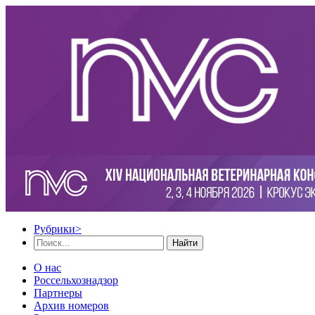
Рубрики
>
Найти
О нас
Россельхознадзор
Партнеры
Архив номеров