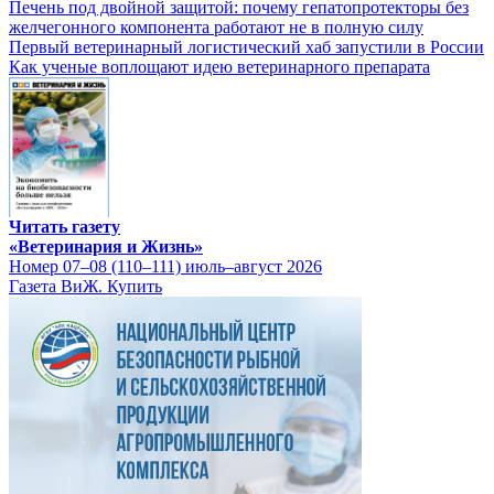
Печень под двойной защитой: почему гепатопротекторы без
желчегонного компонента работают не в полную силу
Первый ветеринарный логистический хаб запустили в России
Как ученые воплощают идею ветеринарного препарата
Читать газету
«Ветеринария и Жизнь»
Номер 07–08 (110–111) июль–август 2026
Газета ВиЖ. Купить