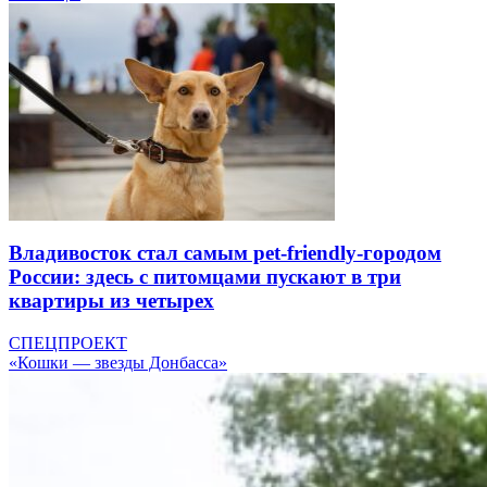
Владивосток стал самым pet-friendly-городом
России: здесь с питомцами пускают в три
квартиры из четырех
СПЕЦПРОЕКТ
«Кошки — звезды Донбасса»