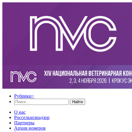
Рубрики
>
Найти
О нас
Россельхознадзор
Партнеры
Архив номеров