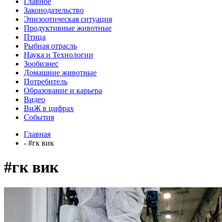
Главное
Законодательство
Эпизоотическая ситуация
Продуктивные животные
Птица
Рыбная отрасль
Наука и Технологии
Зообизнес
Домашние животные
Потребитель
Образование и карьера
Видео
ВиЖ в цифрах
События
Главная
- #гк вик
#гк вик