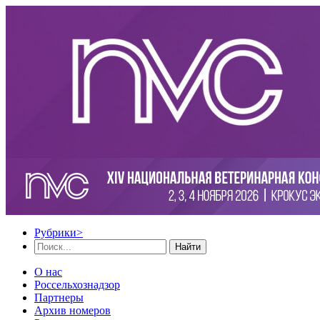
Рубрики
>
Найти
О нас
Россельхознадзор
Партнеры
Архив номеров