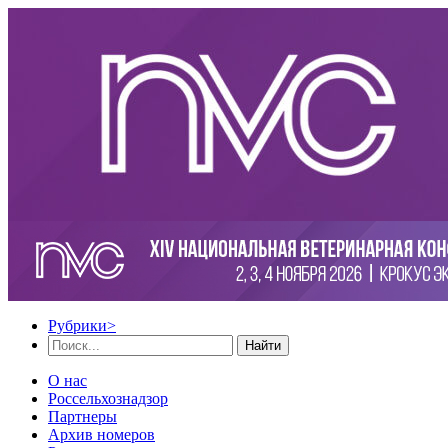
Рубрики
>
Найти
О нас
Россельхознадзор
Партнеры
Архив номеров