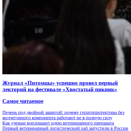
Журнал «Питомцы» успешно провел первый
лекторий на фестивале «Хвостатый пикник»
Самое читаемое
Печень под двойной защитой: почему гепатопротекторы без
желчегонного компонента работают не в полную силу
Как ученые воплощают идею ветеринарного препарата
Первый ветеринарный логистический хаб запустили в России