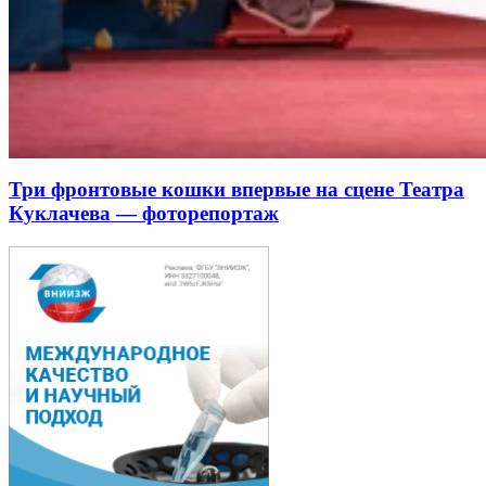
Три фронтовые кошки впервые на сцене Театра
Куклачева — фоторепортаж