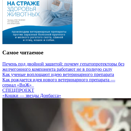
Самое читаемое
Печень под двойной защитой: почему гепатопротекторы без
желчегонного компонента работают не в полную силу
Как ученые воплощают идею ветеринарного препарата
Как рождается идея нового ветеринарного препарата —
сериал «ВиЖ»
СПЕЦПРОЕКТ
«Кошки — звезды Донбасса»