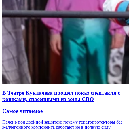
В Театре Куклачева прошел показ спектакля с
кошками, спасенными из зоны СВО
Самое читаемое
Печень под двойной защитой: почему гепатопротекторы без
желчегонного компонента работают не в полную силу