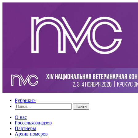
Рубрики
>
Найти
О нас
Россельхознадзор
Партнеры
Архив номеров