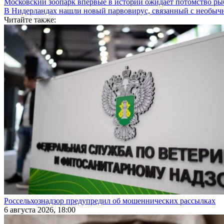
Московский зоопарк впервые в истории ожидает потомство р
В Нидерландах нашли новый парвовирус, связанный с необыч
Читайте также:
Россельхознадзор предупредил об мошеннических рассылках
6 августа 2026, 18:00