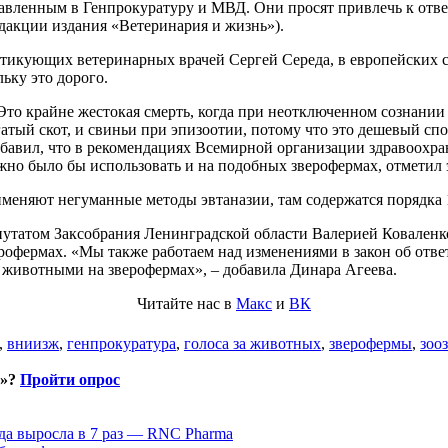
вленным в Генпрокуратуру и МВД. Они просят привлечь к ответ
едакции издания «Ветеринария и жизнь»).
тикующих ветеринарных врачей Сергей Середа, в европейских с
ьку это дорого.
 Это крайне жестокая смерть, когда при неотключенном сознании
тый скот, и свиньи при эпизоотии, потому что это дешевый спо
добавил, что в рекомендациях Всемирной организации здравоохр
жно было бы использовать и на подобных зверофермах, отметил 
именяют негуманные методы эвтаназии, там содержатся порядка
путатом Заксобрания Ленинградской области Валерией Коваленко
рофермах. «Мы также работаем над изменениями в закон об отве
 животными на зверофермах», – добавила Динара Агеева.
Читайте нас в
Макс
и
ВК
,
вниизж
,
генпрокуратура
,
голоса за животных
,
зверофермы
,
зоо
и»?
Пройти опрос
да выросла в 7 раз — RNC Pharma