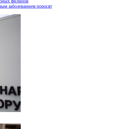
ыбных филинов
ным заболеванием поросят