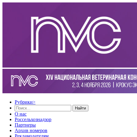
Рубрики
>
Найти
О нас
Россельхознадзор
Партнеры
Архив номеров
Рекламодателям