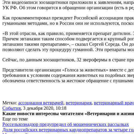
Эти видеозаписи зоозащитники приложили к заявлениям, напра
УК РФ. Об этом говорится в обращении организации (есть в р
Как прокомментировал президент Российской ассоциации прак
гуманными методами, но в России они не используются, поскол
«В этой отрасли, как правило, применяется препарат дитилин.
Причем эвтаназии таким способом подвергается и крупный рога
эвтаназии такими препаратами», – сказал Сергей Середа. Он 
позволяют сделать эту процедуру гуманной. Эти препараты мо
Сейчас, по данным зоозащитников, 32 зверофермы в стране пр
Представители организации «Голоса за животных» вместе с де
требования к условиям содержания животных на подобных зве
обозначена ответственность за жестокое обращение с пушными
Метки:
ассоциация ветврачей
,
ветеринария
,
ветеринарный врач
События
,
3 декабря 2020, 10:18
Какие новости интересны читателям «Ветеринарии и жизн
Еще по теме
Россельхознадзор предупредил об мошеннических рассылках
Доля российских ветеринарных кардиопрепаратов за четыре го