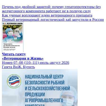
Печень под двойной защитой: почему гепатопротекторы без
желчегонного компонента работают не в полную силу
Как ученые воплощают идею ветеринарного препарата
Первый ветеринарный логистический хаб запустили в России
Читать газету
«Ветеринария и Жизнь»
Номер 07–08 (110–111) июль–август 2026
Газета ВиЖ. Купить