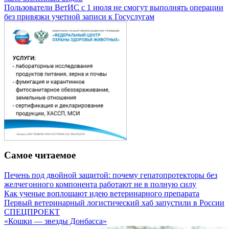
Пользователи ВетИС с 1 июля не смогут выполнять операции
без привязки учетной записи к Госуслугам
Самое читаемое
Печень под двойной защитой: почему гепатопротекторы без
желчегонного компонента работают не в полную силу
Как ученые воплощают идею ветеринарного препарата
Первый ветеринарный логистический хаб запустили в России
СПЕЦПРОЕКТ
«Кошки — звезды Донбасса»