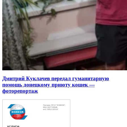
Дмитрий Куклачев передал гуманитарную
помощь донецкому приюту кошек —
фоторепортаж