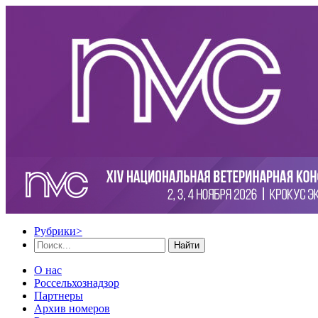
Рубрики
>
Найти
О нас
Россельхознадзор
Партнеры
Архив номеров