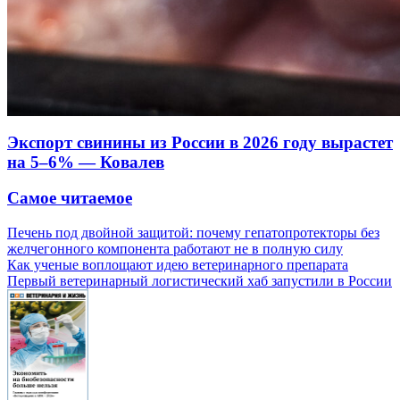
Экспорт свинины из России в 2026 году вырастет
на 5–6% — Ковалев
Самое читаемое
Печень под двойной защитой: почему гепатопротекторы без
желчегонного компонента работают не в полную силу
Как ученые воплощают идею ветеринарного препарата
Первый ветеринарный логистический хаб запустили в России