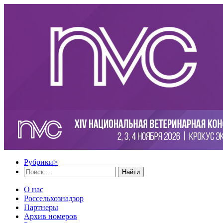
Рубрики
>
Найти
О нас
Россельхознадзор
Партнеры
Архив номеров