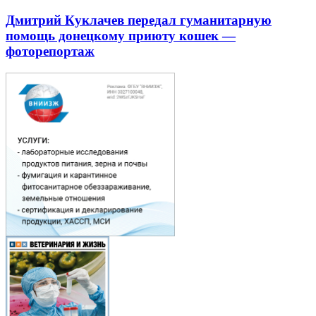
Дмитрий Куклачев передал гуманитарную
помощь донецкому приюту кошек —
фоторепортаж