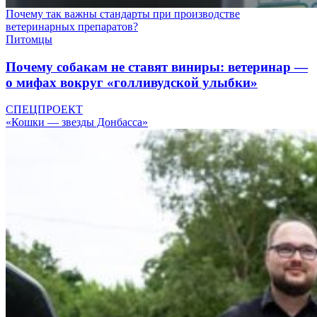
Почему так важны стандарты при производстве
ветеринарных препаратов?
Питомцы
Почему собакам не ставят виниры: ветеринар —
о мифах вокруг «голливудской улыбки»
СПЕЦПРОЕКТ
«Кошки — звезды Донбасса»