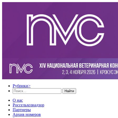
Рубрики
>
Найти
О нас
Россельхознадзор
Партнеры
Архив номеров