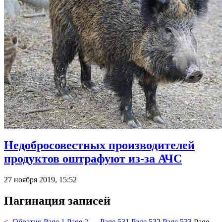
Недобросовестных производителей
продуктов оштрафуют из-за АЧС
27 ноября 2019, 15:52
Пагинация записей
< Обратно
Page
1
Page
2
…
Page
531
Page
532
Page
533
Page