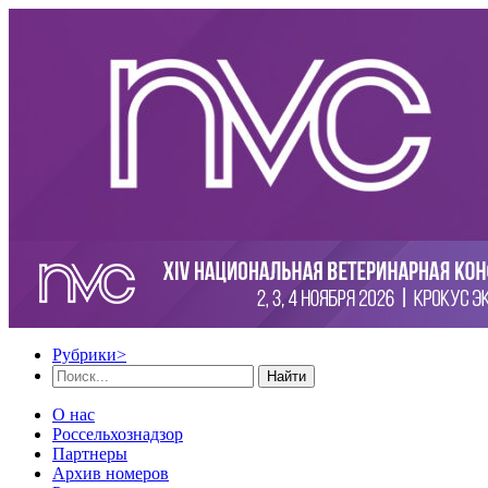
Рубрики
>
Найти
О нас
Россельхознадзор
Партнеры
Архив номеров