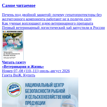
Самое читаемое
Печень под двойной защитой: почему гепатопротекторы без
желчегонного компонента работают не в полную силу
Как ученые воплощают идею ветеринарного препарата
Первый ветеринарный логистический хаб запустили в России
Читать газету
«Ветеринария и Жизнь»
Номер 07–08 (110–111) июль–август 2026
Газета ВиЖ. Купить