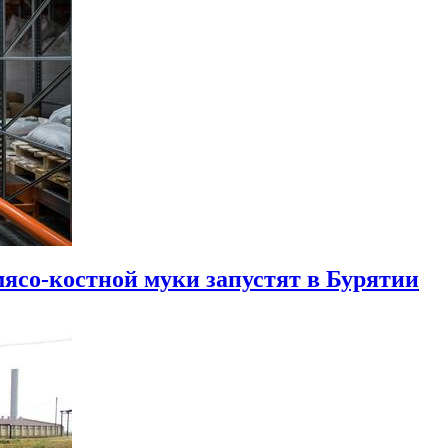
мясо-костной муки запустят в Бурятии