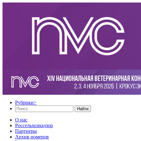
Рубрики
>
Найти
О нас
Россельхознадзор
Партнеры
Архив номеров