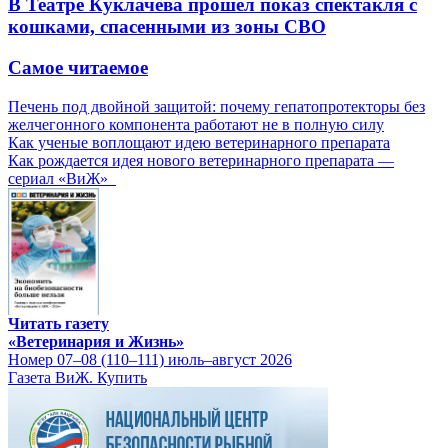
В Театре Куклачева прошел показ спектакля с
кошками, спасенными из зоны СВО
Самое читаемое
Печень под двойной защитой: почему гепатопротекторы без
желчегонного компонента работают не в полную силу
Как ученые воплощают идею ветеринарного препарата
Как рождается идея нового ветеринарного препарата —
сериал «ВиЖ»
Читать газету
«Ветеринария и Жизнь»
Номер 07–08 (110–111) июль–август 2026
Газета ВиЖ. Купить