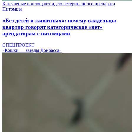
Как ученые воплощают идею ветеринарного препарата
Питомцы
«Без детей и животных»: почему владельцы
квартир говорят категорическое «нет»
арендаторам с питомцами
СПЕЦПРОЕКТ
«Кошки — звезды Донбасса»