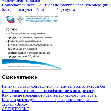
малочисленных видов
Пользователи ВетИС с 1 июля не смогут выполнять операции
без привязки учетной записи к Госуслугам
Самое читаемое
Печень под двойной защитой: почему гепатопротекторы без
желчегонного компонента работают не в полную силу
Как ученые воплощают идею ветеринарного препарата
Как рождается идея нового ветеринарного препарата —
сериал «ВиЖ»
СПЕЦПРОЕКТ