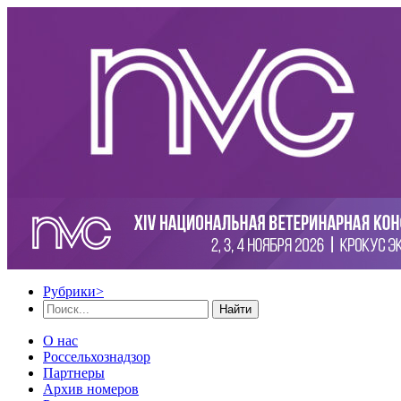
Рубрики
>
Найти
О нас
Россельхознадзор
Партнеры
Архив номеров