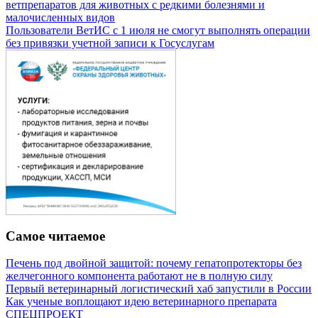
ветпрепаратов для животных с редкими болезнями и
малочисленных видов
Пользователи ВетИС с 1 июля не смогут выполнять операции
без привязки учетной записи к Госуслугам
Самое читаемое
Печень под двойной защитой: почему гепатопротекторы без
желчегонного компонента работают не в полную силу
Первый ветеринарный логистический хаб запустили в России
Как ученые воплощают идею ветеринарного препарата
СПЕЦПРОЕКТ