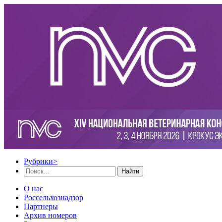
Рубрики
>
Найти
О нас
Россельхознадзор
Партнеры
Архив номеров