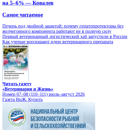
на 5–6% — Ковалев
Самое читаемое
Печень под двойной защитой: почему гепатопротекторы без
желчегонного компонента работают не в полную силу
Первый ветеринарный логистический хаб запустили в России
Как ученые воплощают идею ветеринарного препарата
Читать газету
«Ветеринария и Жизнь»
Номер 07–08 (110–111) июль–август 2026
Газета ВиЖ. Купить