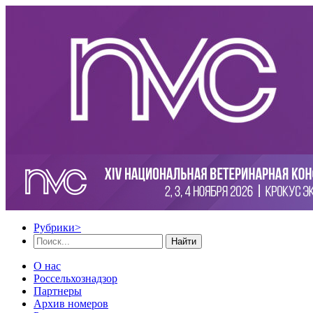
Рубрики
>
Найти
О нас
Россельхознадзор
Партнеры
Архив номеров