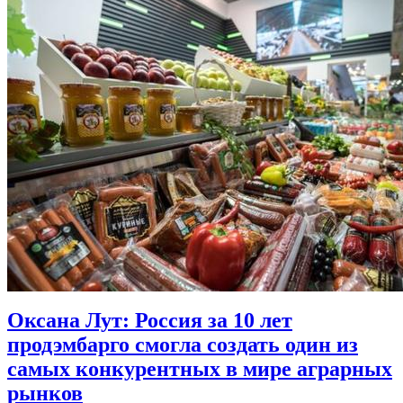
Оксана Лут: Россия за 10 лет
продэмбарго смогла создать один из
самых конкурентных в мире аграрных
рынков