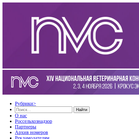
Рубрики
>
Найти
О нас
Россельхознадзор
Партнеры
Архив номеров
Рекламодателям