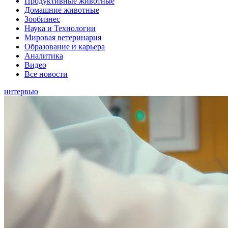
Продуктивные животные
Домашние животные
Зообизнес
Наука и Технологии
Мировая ветеринария
Образование и карьера
Аналитика
Видео
Все новости
интервью