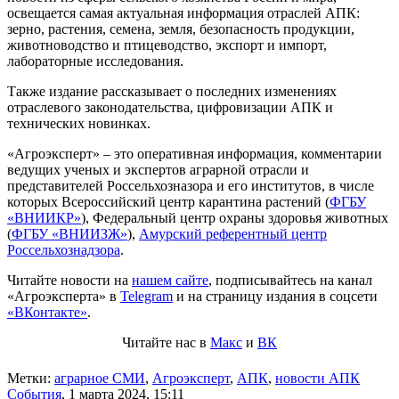
освещается самая актуальная информация отраслей АПК:
зерно, растения, семена, земля, безопасность продукции,
животноводство и птицеводство, экспорт и импорт,
лабораторные исследования.
Также издание рассказывает о последних изменениях
отраслевого законодательства, цифровизации АПК и
технических новинках.
«Агроэксперт» – это оперативная информация, комментарии
ведущих ученых и экспертов аграрной отрасли и
представителей Россельхозназора и его институтов, в числе
которых Всероссийский центр карантина растений (
ФГБУ
«ВНИИКР»
), Федеральный центр охраны здоровья животных
(
ФГБУ «ВНИИЗЖ»
),
Амурский референтный центр
Россельхознадзора
.
Читайте новости на
нашем сайте
, подписывайтесь на канал
«Агроэксперта» в
Telegram
и на страницу издания в соцсети
«ВКонтакте»
.
Читайте нас в
Макс
и
ВК
Метки:
аграрное СМИ
,
Агроэксперт
,
АПК
,
новости АПК
События
,
1 марта 2024, 15:11