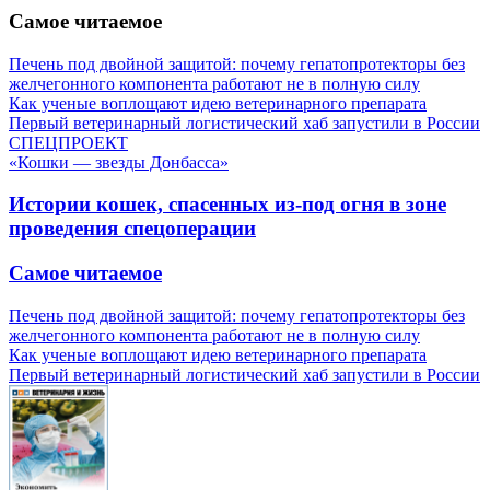
Самое читаемое
Печень под двойной защитой: почему гепатопротекторы без
желчегонного компонента работают не в полную силу
Как ученые воплощают идею ветеринарного препарата
Первый ветеринарный логистический хаб запустили в России
СПЕЦПРОЕКТ
«Кошки — звезды Донбасса»
Истории кошек, спасенных из-под огня в зоне
проведения спецоперации
Самое читаемое
Печень под двойной защитой: почему гепатопротекторы без
желчегонного компонента работают не в полную силу
Как ученые воплощают идею ветеринарного препарата
Первый ветеринарный логистический хаб запустили в России