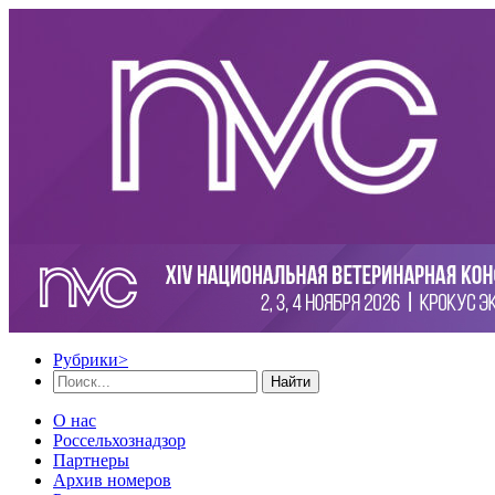
Рубрики
>
Найти
О нас
Россельхознадзор
Партнеры
Архив номеров