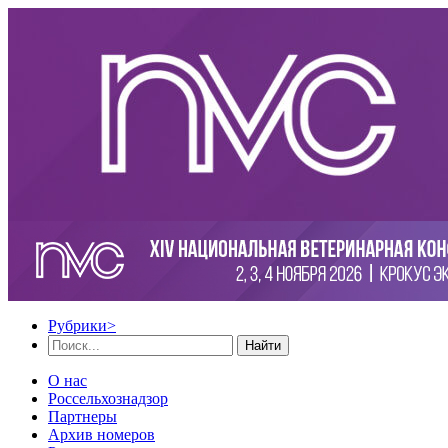
Рубрики
>
Найти
О нас
Россельхознадзор
Партнеры
Архив номеров