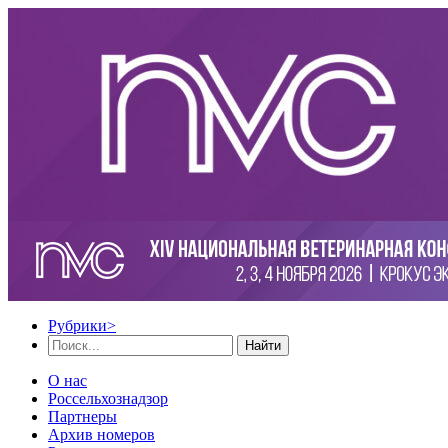
Рубрики
>
Найти
О нас
Россельхознадзор
Партнеры
Архив номеров