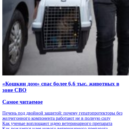
«Кошкин дом» спас более 6,6 тыс. животных в
зоне СВО
Самое читаемое
Печень под двойной защитой: почему гепатопротекторы без
желчегонного компонента работают не в полную силу
Как ученые воплощают идею ветеринарного препарата
Как рождается идея нового ветеринарного препарата —