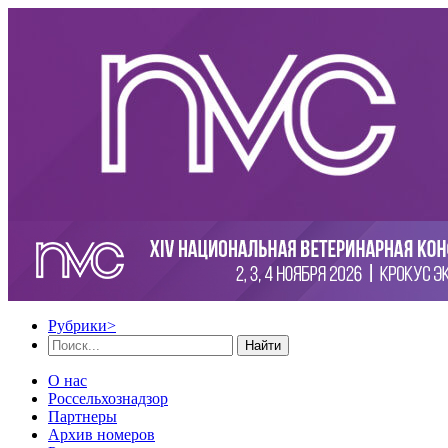
Рубрики
>
Найти
О нас
Россельхознадзор
Партнеры
Архив номеров