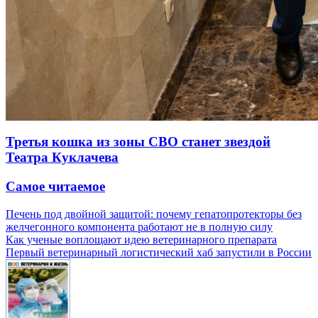
Третья кошка из зоны СВО станет звездой
Театра Куклачева
Самое читаемое
Печень под двойной защитой: почему гепатопротекторы без
желчегонного компонента работают не в полную силу
Как ученые воплощают идею ветеринарного препарата
Первый ветеринарный логистический хаб запустили в России