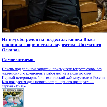
Из-под обстрелов на пьедестал: кошка Вижа
покорила жюри и стала лауреатом «Лохматого
Оскара»
Самое читаемое
Печень под двойной защитой: почему гепатопротекторы без
желчегонного компонента работают не в полную силу
Первый ветеринарный логистический хаб запустили в России
Как рождается идея нового ветеринарного препарата —
сериал «ВиЖ»