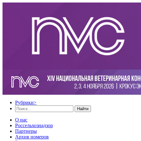
Рубрики
>
Найти
О нас
Россельхознадзор
Партнеры
Архив номеров