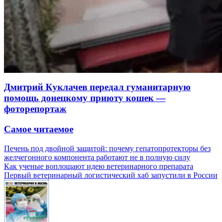
Дмитрий Куклачев передал гуманитарную
помощь донецкому приюту кошек —
фоторепортаж
Самое читаемое
Печень под двойной защитой: почему гепатопротекторы без
желчегонного компонента работают не в полную силу
Как ученые воплощают идею ветеринарного препарата
Первый ветеринарный логистический хаб запустили в России