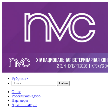
Рубрики
>
Найти
О нас
Россельхознадзор
Партнеры
Архив номеров