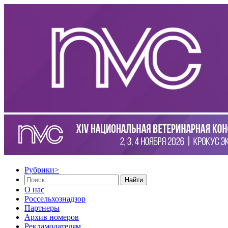
Рубрики
>
Найти
О нас
Россельхознадзор
Партнеры
Архив номеров
Рекламодателям