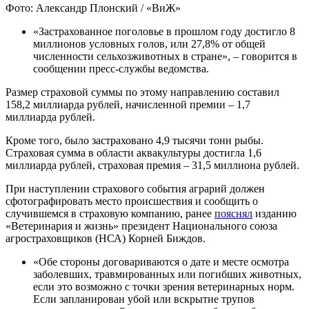
Фото: Александр Плонский / «ВиЖ»
«Застрахованное поголовье в прошлом году достигло 8
миллионов условных голов, или 27,8% от общей
численности сельхозживотных в стране», – говорится в
сообщении пресс-службы ведомства.
Размер страховой суммы по этому направлению составил
158,2 миллиарда рублей, начисленной премии – 1,7
миллиарда рублей.
Кроме того, было застраховано 4,9 тысячи тонн рыбы.
Страховая сумма в области аквакультуры достигла 1,6
миллиарда рублей, страховая премия – 31,5 миллиона рублей.
При наступлении страхового события аграрий должен
сфотографировать место происшествия и сообщить о
случившемся в страховую компанию, ранее
пояснял
изданию
«Ветеринария и жизнь» президент Национального союза
агростраховщиков (НСА) Корней Биждов.
«Обе стороны договариваются о дате и месте осмотра
заболевших, травмированных или погибших животных,
если это возможно с точки зрения ветеринарных норм.
Если запланирован убой или вскрытие трупов