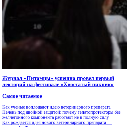
Журнал «Питомцы» успешно провел первый
лекторий на фестивале «Хвостатый пикник»
Самое читаемое
Как ученые воплощают идею ветеринарного препарата
Печень под двойной защитой: почему гепатопротекторы без
желчегонного компонента работают не в полную силу
Как рождается идея нового ветеринарного препарата —