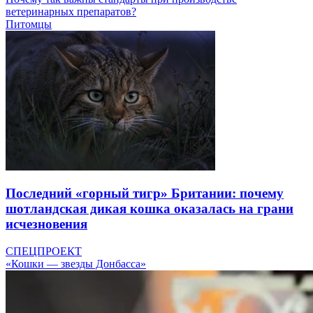
ветеринарных препаратов?
Питомцы
Последний «горный тигр» Британии: почему
шотландская дикая кошка оказалась на грани
исчезновения
СПЕЦПРОЕКТ
«Кошки — звезды Донбасса»