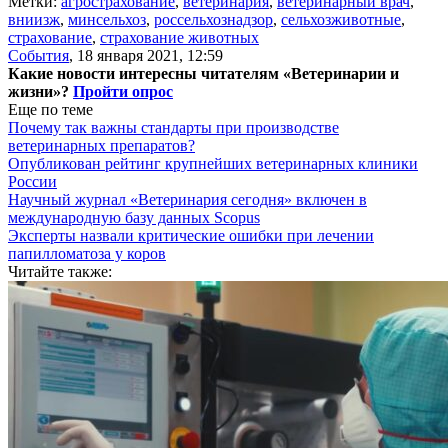
Метки:
агрострахование
,
ветеринария
,
ветеринарный врач
,
вниизж
,
минсельхоз
,
россельхознадзор
,
сельхозживотные
,
страхование
,
страхование животных
События
,
18 января 2021, 12:59
Какие новости интересны читателям «Ветеринарии и
жизни»?
Пройти опрос
Еще по теме
Почему так важны стандарты при производстве
ветеринарных препаратов?
Опубликован рейтинг крупнейших ветеринарных клиники
России
Научный журнал «Ветеринария сегодня» включен в
международную базу данных Scopus
Эксперты назвали критические ошибки при лечении
папилломатоза у коров
Читайте также: