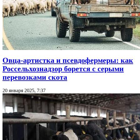
Овца-артистка и псевдофермеры: как
Россельхознадзор борется с серыми
перевозками скота
20 января 2025, 7:37