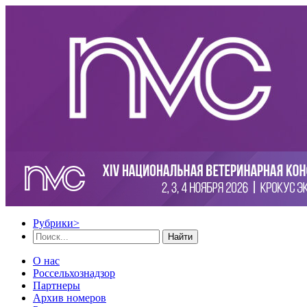
Рубрики
>
Найти
О нас
Россельхознадзор
Партнеры
Архив номеров