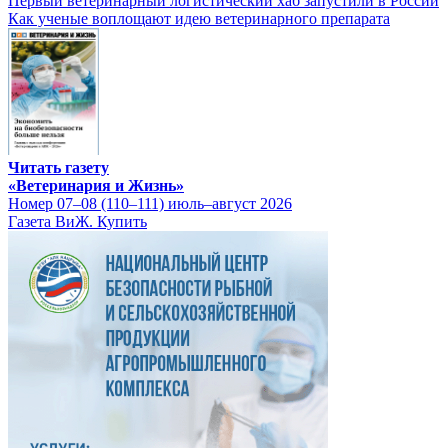
Первый ветеринарный логистический хаб запустили в России
Как ученые воплощают идею ветеринарного препарата
Читать газету
«Ветеринария и Жизнь»
Номер 07–08 (110–111) июль–август 2026
Газета ВиЖ. Купить