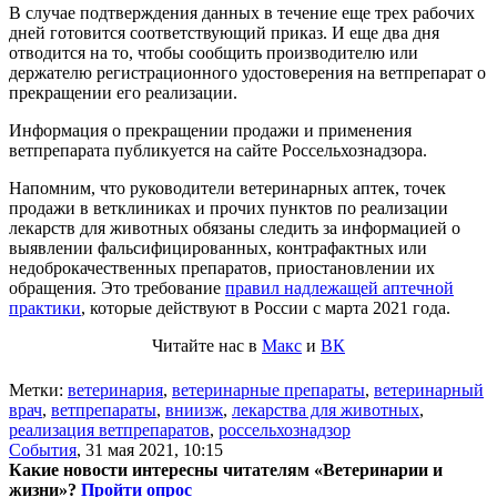
В случае подтверждения данных в течение еще трех рабочих
дней готовится соответствующий приказ. И еще два дня
отводится на то, чтобы сообщить производителю или
держателю регистрационного удостоверения на ветпрепарат о
прекращении его реализации.
Информация о прекращении продажи и применения
ветпрепарата публикуется на сайте Россельхознадзора.
Напомним, что руководители ветеринарных аптек, точек
продажи в ветклиниках и прочих пунктов по реализации
лекарств для животных обязаны следить за информацией о
выявлении фальсифицированных, контрафактных или
недоброкачественных препаратов, приостановлении их
обращения. Это требование
правил надлежащей аптечной
практики
, которые действуют в России с марта 2021 года.
Читайте нас в
Макс
и
ВК
Метки:
ветеринария
,
ветеринарные препараты
,
ветеринарный
врач
,
ветпрепараты
,
вниизж
,
лекарства для животных
,
реализация ветпрепаратов
,
россельхознадзор
События
,
31 мая 2021, 10:15
Какие новости интересны читателям «Ветеринарии и
жизни»?
Пройти опрос