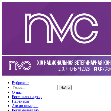
Рубрики
>
Найти
О нас
Россельхознадзор
Партнеры
Архив номеров
Рекламодателям