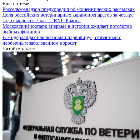
Еще по теме
Россельхознадзор предупредил об мошеннических рассылках
Доля российских ветеринарных кардиопрепаратов за четыре
года выросла в 7 раз — RNC Pharma
Московский зоопарк впервые в истории ожидает потомство
рыбных филинов
В Нидерландах нашли новый парвовирус, связанный с
необычным заболеванием поросят
Читайте также: