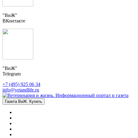
"ВиЖ"
ВКонтакте
"ВиЖ"
Telegram
+7 (495) 925 06 34
info@vetandlife.ru
Газета ВиЖ. Купить