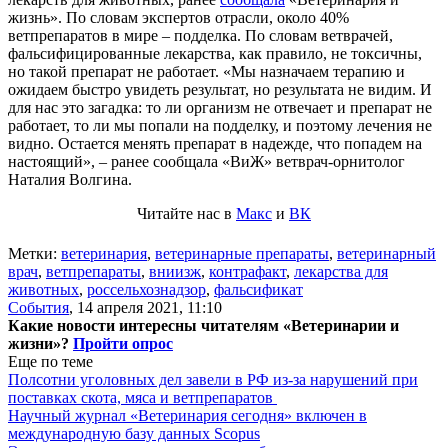
жизнь». По словам экспертов отрасли, около 40%
ветпрепаратов в мире – подделка. По словам ветврачей,
фальсифицированные лекарства, как правило, не токсичны,
но такой препарат не работает. «Мы назначаем терапию и
ожидаем быстро увидеть результат, но результата не видим. И
для нас это загадка: то ли организм не отвечает и препарат не
работает, то ли мы попали на подделку, и поэтому лечения не
видно. Остается менять препарат в надежде, что попадем на
настоящий», – ранее сообщала «ВиЖ» ветврач-орнитолог
Наталия Волгина.
Читайте нас в
Макс
и
ВК
Метки:
ветеринария
,
ветеринарные препараты
,
ветеринарный
врач
,
ветпрепараты
,
вниизж
,
контрафакт
,
лекарства для
животных
,
россельхознадзор
,
фальсификат
События
,
14 апреля 2021, 11:10
Какие новости интересны читателям «Ветеринарии и
жизни»?
Пройти опрос
Еще по теме
Полсотни уголовных дел завели в РФ из-за нарушений при
поставках скота, мяса и ветпрепаратов
Научный журнал «Ветеринария сегодня» включен в
международную базу данных Scopus