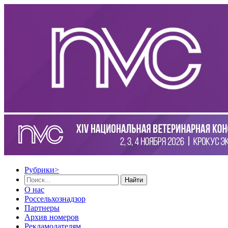
Рубрики
>
Найти
О нас
Россельхознадзор
Партнеры
Архив номеров
Рекламодателям