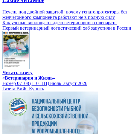
Самое читаемое
Печень под двойной защитой: почему гепатопротекторы без
желчегонного компонента работают не в полную силу
Как ученые воплощают идею ветеринарного препарата
Первый ветеринарный логистический хаб запустили в России
Читать газету
«Ветеринария и Жизнь»
Номер 07–08 (110–111) июль–август 2026
Газета ВиЖ. Купить