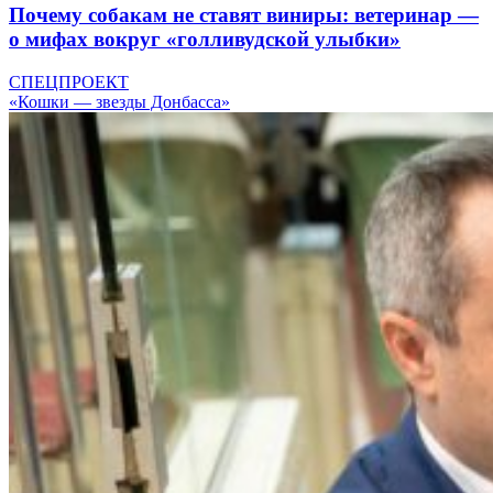
Почему собакам не ставят виниры: ветеринар —
о мифах вокруг «голливудской улыбки»
СПЕЦПРОЕКТ
«Кошки — звезды Донбасса»