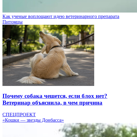
Как ученые воплощают идею ветеринарного препарата
Питомцы
Почему собака чешется, если блох нет?
Ветеринар объяснила, в чем причина
СПЕЦПРОЕКТ
«Кошки — звезды Донбасса»