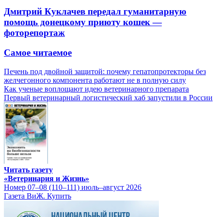
Дмитрий Куклачев передал гуманитарную
помощь донецкому приюту кошек —
фоторепортаж
Самое читаемое
Печень под двойной защитой: почему гепатопротекторы без
желчегонного компонента работают не в полную силу
Как ученые воплощают идею ветеринарного препарата
Первый ветеринарный логистический хаб запустили в России
Читать газету
«Ветеринария и Жизнь»
Номер 07–08 (110–111) июль–август 2026
Газета ВиЖ. Купить