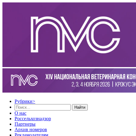
Рубрики
>
Найти
О нас
Россельхознадзор
Партнеры
Архив номеров
Рекламодателям