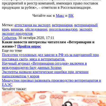
предприятий в реестр компаний, имеющих право поставок
продукции за рубеж», – отметили в Россельхознадзоре.
Читайте нас в
Макс
и
ВК
Метки:
аттестация на экспорт
,
ветеринария
,
ветеринарный
врач
,
вниизж
,
обследование
,
россельхознадзор
,
экспорт
,
экспорт продуктов
События
,
30 октября 2020, 17:11
Какие новости интересны читателям «Ветеринарии и
жизни»?
Пройти опрос
Еще по теме
Полсотни уголовных дел завели в РФ из-за нарушений при
поставках скота, мяса и ветпрепаратов
Научный журнал «Ветеринария сегодня» включен в
международную базу данных Scopus
Эксперты назвали критические ошибки при лечении
папилломатоза у коров
Мишустин призвал развивать производство ветпрепаратов в
ЕАЭС
Читайте также: