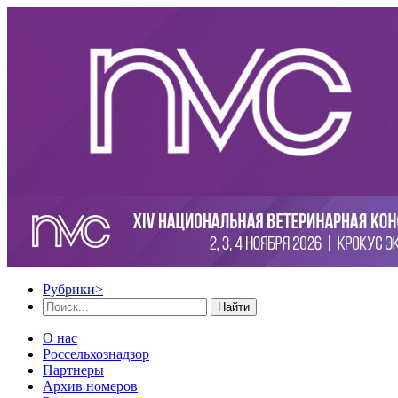
Рубрики
>
Найти
О нас
Россельхознадзор
Партнеры
Архив номеров