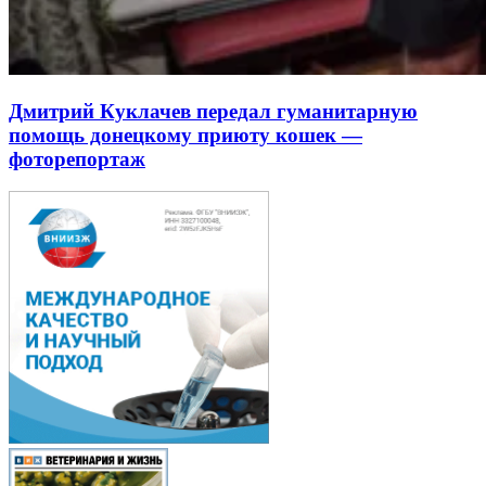
Дмитрий Куклачев передал гуманитарную
помощь донецкому приюту кошек —
фоторепортаж