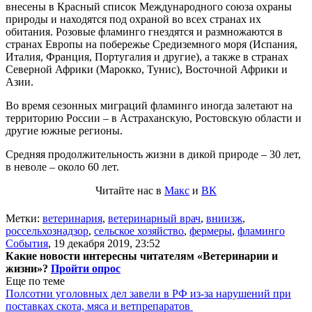
внесены в Красный список Международного союза охраны
природы и находятся под охраной во всех странах их
обитания. Розовые фламинго гнездятся и размножаются в
странах Европы на побережье Средиземного моря (Испания,
Италия, Франция, Португалия и другие), а также в странах
Северной Африки (Марокко, Тунис), Восточной Африки и
Азии.
Во время сезонных миграций фламинго иногда залетают на
территорию России – в Астраханскую, Ростовскую области и
другие южные регионы.
Средняя продолжительность жизни в дикой природе – 30 лет,
в неволе – около 60 лет.
Читайте нас в
Макс
и
ВК
Метки:
ветеринария
,
ветеринарный врач
,
вниизж
,
россельхознадзор
,
сельское хозяйство
,
фермеры
,
фламинго
События
,
19 декабря 2019, 23:52
Какие новости интересны читателям «Ветеринарии и
жизни»?
Пройти опрос
Еще по теме
Полсотни уголовных дел завели в РФ из-за нарушений при
поставках скота, мяса и ветпрепаратов