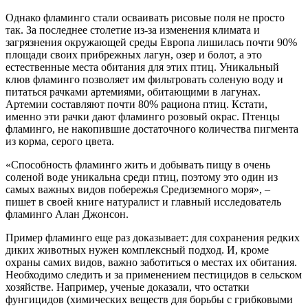
Однако фламинго стали осваивать рисовые поля не просто
так. За последнее столетие из-за изменения климата и
загрязнения окружающей среды Европа лишилась почти 90%
площади своих прибрежных лагун, озер и болот, а это
естественные места обитания для этих птиц. Уникальный
клюв фламинго позволяет им фильтровать соленую воду и
питаться рачками артемиями, обитающими в лагунах.
Артемии составляют почти 80% рациона птиц. Кстати,
именно эти рачки дают фламинго розовый окрас. Птенцы
фламинго, не накопившие достаточного количества пигмента
из корма, серого цвета.
«Способность фламинго жить и добывать пищу в очень
соленой воде уникальна среди птиц, поэтому это один из
самых важных видов побережья Средиземного моря», –
пишет в своей книге натуралист и главный исследователь
фламинго Алан Джонсон.
Пример фламинго еще раз доказывает: для сохранения редких
диких животных нужен комплексный подход. И, кроме
охраны самих видов, важно заботиться о местах их обитания.
Необходимо следить и за применением пестицидов в сельском
хозяйстве. Например, ученые доказали, что остатки
фунгицидов (химических веществ для борьбы с грибковыми