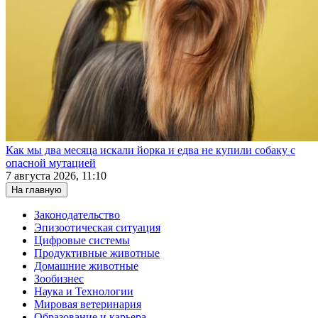
Как мы два месяца искали йорка и едва не купили собаку с
опасной мутацией
7 августа 2026, 11:10
На главную
Законодательство
Эпизоотическая ситуация
Цифровые системы
Продуктивные животные
Домашние животные
Зообизнес
Наука и Технологии
Мировая ветеринария
Образование и карьера