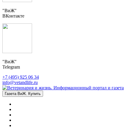
"ВиЖ"
ВКонтакте
"ВиЖ"
Telegram
+7 (495) 925 06 34
info@vetandlife.ru
Газета ВиЖ. Купить