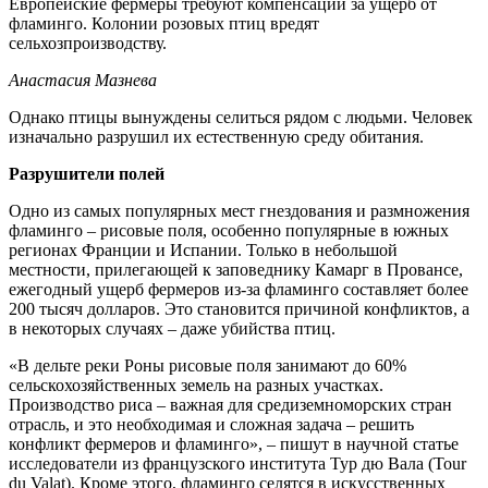
Европейские фермеры требуют компенсаций за ущерб от
фламинго. Колонии розовых птиц вредят
сельхозпроизводству.
Анастасия Мазнева
Однако птицы вынуждены селиться рядом с людьми. Человек
изначально разрушил их естественную среду обитания.
Разрушители полей
Одно из самых популярных мест гнездования и размножения
фламинго – рисовые поля, особенно популярные в южных
регионах Франции и Испании. Только в небольшой
местности, прилегающей к заповеднику Камарг в Провансе,
ежегодный ущерб фермеров из-за фламинго составляет более
200 тысяч долларов. Это становится причиной конфликтов, а
в некоторых случаях – даже убийства птиц.
«В дельте реки Роны рисовые поля занимают до 60%
сельскохозяйственных земель на разных участках.
Производство риса – важная для средиземноморских стран
отрасль, и это необходимая и сложная задача – решить
конфликт фермеров и фламинго», – пишут в научной статье
исследователи из французского института Тур дю Вала (Tour
du Valat). Кроме этого, фламинго селятся в искусственных