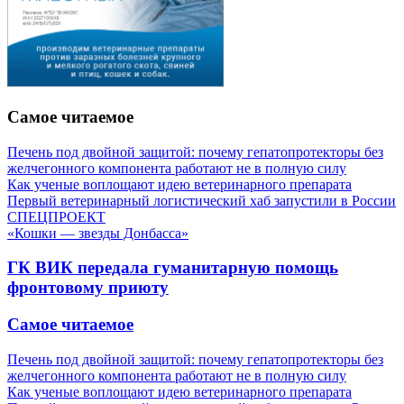
Самое читаемое
Печень под двойной защитой: почему гепатопротекторы без
желчегонного компонента работают не в полную силу
Как ученые воплощают идею ветеринарного препарата
Первый ветеринарный логистический хаб запустили в России
СПЕЦПРОЕКТ
«Кошки — звезды Донбасса»
ГК ВИК передала гуманитарную помощь
фронтовому приюту
Самое читаемое
Печень под двойной защитой: почему гепатопротекторы без
желчегонного компонента работают не в полную силу
Как ученые воплощают идею ветеринарного препарата