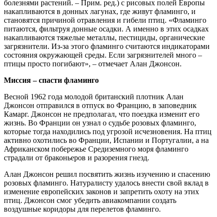
болезнями растений. – Прим. ред.) с рисовых полей Европы
накапливаются в донных лагунах, где живут фламинго, и
становятся причиной отравления и гибели птиц. «Фламинго
питаются, фильтруя донные осадки. А именно в этих осадках
накапливаются тяжелые металлы, пестициды, органические
загрязнители. Из-за этого фламинго считаются индикаторами
состояния окружающей среды. Если загрязнителей много –
птицы просто погибают», – отмечает Алан Джонсон.
Миссия – спасти фламинго
Весной 1962 года молодой британский плотник Алан
Джонсон отправился в отпуск во Францию, в заповедник
Камарг. Джонсон не предполагал, что поездка изменит его
жизнь. Во Франции он узнал о судьбе розовых фламинго,
которые тогда находились под угрозой исчезновения. На птиц
активно охотились во Франции, Испании и Португалии, а на
Африканском побережье Средиземного моря фламинго
страдали от браконьеров и разорения гнезд.
Алан Джонсон решил посвятить жизнь изучению и спасению
розовых фламинго. Натуралисту удалось внести свой вклад в
изменение европейских законов и запретить охоту на этих
птиц. Джонсон смог убедить авиакомпании создать
воздушные коридоры для перелетов фламинго.