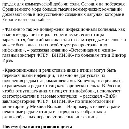
прудах для коммерческой добычи соли. Сегодня на побережье
Средиземного моря больше тысячи коммерческих компаний
добывают соль в искусственно созданных лагунах, которые в
Европе называют salinas.
«Фламинго так же подвержены инфекционным болезням, как
и многие другие птицы. Теоретически, если птицы
заражаются, близкий контакт стаи с сельхозугодьями человека
может быть опасен и способствует распространению
инфекции», – рассказал изданию «Ветеринария и жизнь»
главный эксперт ФГБУ «ВНИИЗЖ» по болезням птиц Виктор
Ирза.
«Краснокнижные и реликтовые дикие птицы могут быть
переносчиками инфекций, и важно не допускать их
появления рядом с агрокомплексами. Конечно, отстреливать
охраняемых и редких птиц категорически нельзя. В России,
чтобы отпугивать диких птиц от птицефабрик, используют
светоотражатели и газовые хлопушки, – рассказал «ВиЖ»
завлабораторией ФГБУ «ВНИИЗЖ» по эпизоотологии и
мониторингу Михаил Волков. – Например, в нашей стране
некоторые редкие птицы из отрядов гусеобразных и
ржанкообразных переносят опасные инфекции».
Почему фламинго розового цвета