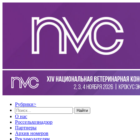
Рубрики
>
Найти
О нас
Россельхознадзор
Партнеры
Архив номеров
Рекламодателям