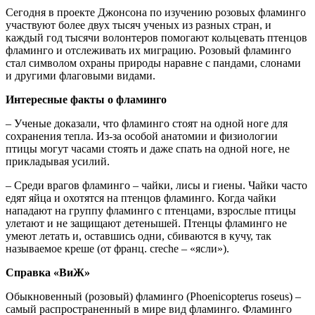
Сегодня в проекте Джонсона по изучению розовых фламинго
участвуют более двух тысяч ученых из разных стран, и
каждый год тысячи волонтеров помогают кольцевать птенцов
фламинго и отслеживать их миграцию. Розовый фламинго
стал символом охраны природы наравне с пандами, слонами
и другими флаговыми видами.
Интересные факты о фламинго
– Ученые доказали, что фламинго стоят на одной ноге для
сохранения тепла. Из-за особой анатомии и физиологии
птицы могут часами стоять и даже спать на одной ноге, не
прикладывая усилий.
– Среди врагов фламинго – чайки, лисы и гиены. Чайки часто
едят яйца и охотятся на птенцов фламинго. Когда чайки
нападают на группу фламинго с птенцами, взрослые птицы
улетают и не защищают детенышей. Птенцы фламинго не
умеют летать и, оставшись одни, сбиваются в кучу, так
называемое креше (от франц. creche – «ясли»).
Справка «ВиЖ»
Обыкновенный (розовый) фламинго (Phoenicopterus roseus) –
самый распространенный в мире вид фламинго. Фламинго